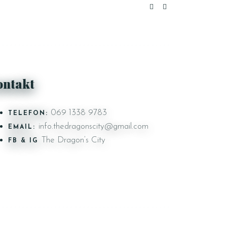
ontakt
069 1338 9783
TELEFON:
info.thedragonscity@gmail.com
EMAIL:
The Dragon‘s City
FB & IG